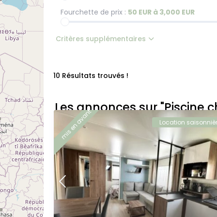
Fourchette de prix :
50 EUR à 3,000 EUR
Critères supplémentaires
10 Résultats trouvés !
Les annonces sur "Piscine c
mis en avant
Location saisonniè