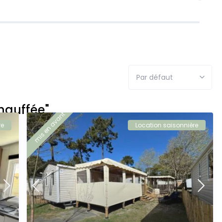
Par défaut
hauffée"
mis en avant
re
Location saisonnière