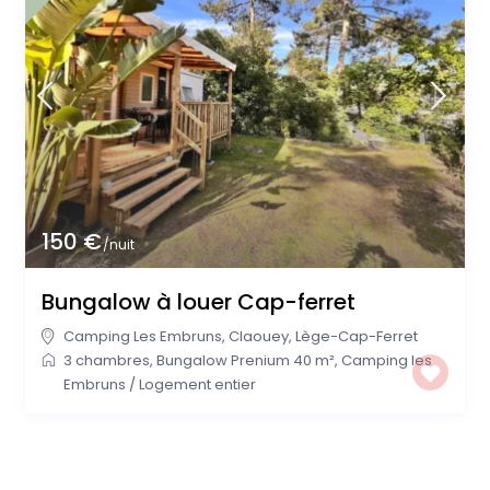
150 €
/nuit
Bungalow à louer Cap-ferret
Camping Les Embruns
,
Claouey
,
Lège-Cap-Ferret
3 chambres
,
Bungalow Prenium 40 m²
,
Camping les
Embruns
/
Logement entier