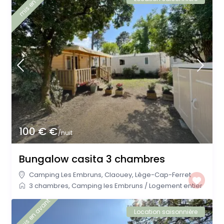
mis en avant
100 € €
/nuit
Bungalow casita 3 chambres
Camping Les Embruns
,
Claouey
,
Lège-Cap-Ferret
3 chambres
,
Camping les Embruns
/
Logement entier
mis en avant
Location saisonnière