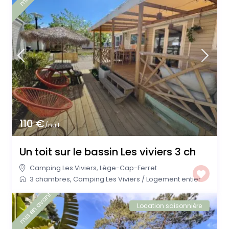
110 €
/nuit
Un toit sur le bassin Les viviers 3 ch
Camping Les Viviers
,
Lège-Cap-Ferret
3 chambres
,
Camping Les Viviers
/
Logement entier
mis en avant
Location saisonnière