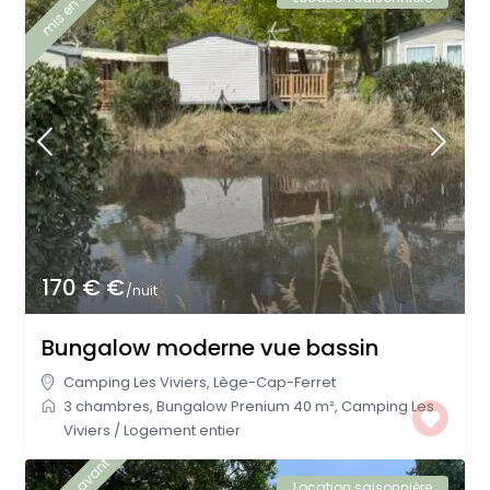
mis en avant
170 € €
/nuit
Bungalow moderne vue bassin
Camping Les Viviers
,
Lège-Cap-Ferret
3 chambres
,
Bungalow Prenium 40 m²
,
Camping Les
Viviers
/
Logement entier
Location saisonnière