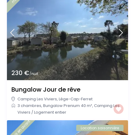
230 €
/nuit
Bungalow Jour de rêve
Camping Les Viviers
,
Lège-Cap-Ferret
3 chambres
,
Bungalow Prenium 40 m²
,
Camping Les
Viviers
/
Logement entier
mis en avant
Location saisonnière