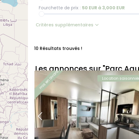
Fourchette de prix :
50 EUR à 3,000 EUR
Critères supplémentaires
10 Résultats trouvés !
Les annonces sur "Parc Aqu
mis en avant
Location saisonniè