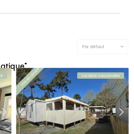
Par défaut
atique"
mis en avant
re
Location saisonnière