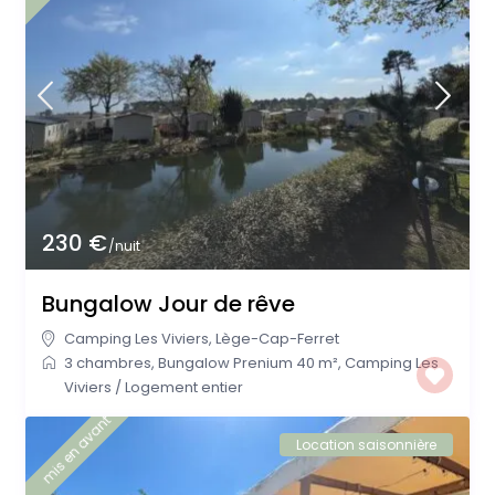
230 €
/nuit
Bungalow Jour de rêve
Camping Les Viviers
,
Lège-Cap-Ferret
3 chambres
,
Bungalow Prenium 40 m²
,
Camping Les
Viviers
/
Logement entier
mis en avant
Location saisonnière