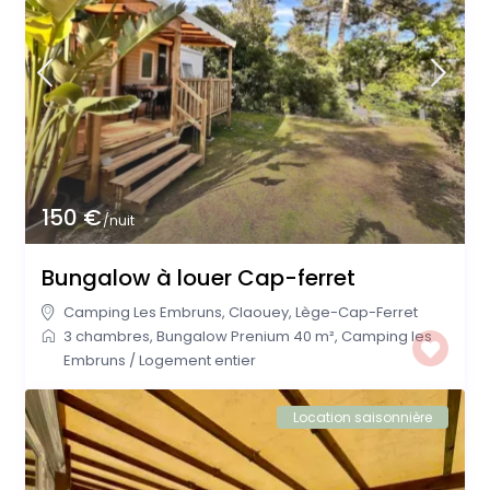
150 €
/nuit
Bungalow à louer Cap-ferret
Camping Les Embruns
,
Claouey
,
Lège-Cap-Ferret
3 chambres
,
Bungalow Prenium 40 m²
,
Camping les
Embruns
/
Logement entier
Location saisonnière