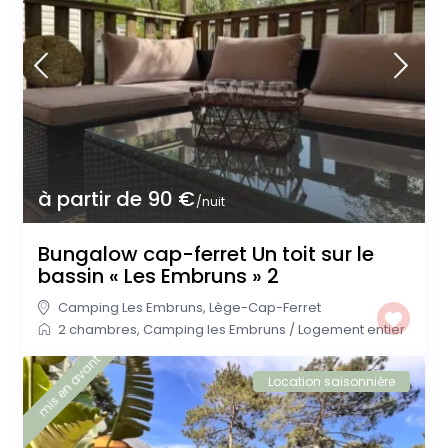
à partir de 90 €
/nuit
Bungalow cap-ferret Un toit sur le
bassin « Les Embruns » 2
Camping Les Embruns
,
Lège-Cap-Ferret
2 chambres
,
Camping les Embruns
/
Logement entier
mis en avant
Location saisonnière