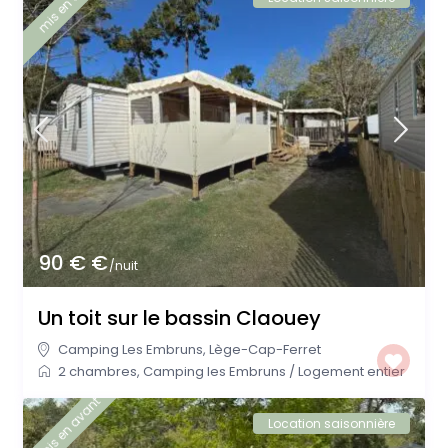
mis en avant
90 € €
/nuit
Un toit sur le bassin Claouey
Camping Les Embruns
,
Lège-Cap-Ferret
2 chambres
,
Camping les Embruns
/
Logement entier
mis en avant
Location saisonnière