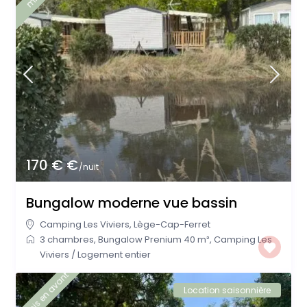
170 € €
/nuit
Bungalow moderne vue bassin
Camping Les Viviers
,
Lège-Cap-Ferret
3 chambres
,
Bungalow Prenium 40 m²
,
Camping Les
Viviers
/
Logement entier
mis en avant
Location saisonnière