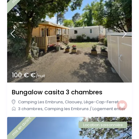
100 € €
/nuit
Bungalow casita 3 chambres
Camping Les Embruns
,
Claouey
,
Lège-Cap-Ferret
3 chambres
,
Camping les Embruns
/
Logement entier
mis en avant
Location saisonnière