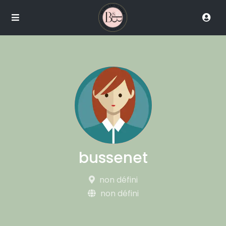
bussenet
non défini
non défini